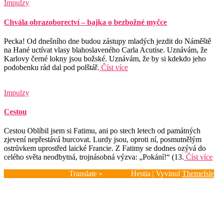
Impulzy
Chvála obrazoborectví – bajka o bezbožné myčce
Pecka! Od dnešního dne budou zástupy mladých jezdit do Náměště
na Hané uctívat vlasy blahoslaveného Carla Acutise. Uznávám, že
Karlovy černé lokny jsou božské. Uznávám, že by si kdekdo jeho
podobenku rád dal pod polštář.
Číst více
Impulzy
Cestou
Cestou Oblíbil jsem si Fatimu, ani po stech letech od památných
zjevení nepřestává burcovat. Lurdy jsou, oproti ní, posmutnělým
ostrůvkem uprostřed laické Francie. Z Fatimy se dodnes ozývá do
celého světa neodbytná, trojnásobná výzva: „Pokání!“ (13.
Číst více
Translate »
Hestia | Vyvinul
ThemeIsle
Domů
Kdo jsme?
Kalendář 2026
Impulzy
Fotogalerie