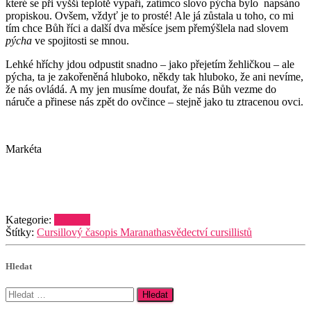
které se při vyšší teplotě vypaří, zatímco slovo pýcha bylo napsáno
propiskou. Ovšem, vždyť je to prosté! Ale já zůstala u toho, co mi
tím chce Bůh říci a další dva měsíce jsem přemýšlela nad slovem
pýcha
ve spojitosti se mnou.
Lehké hříchy jdou odpustit snadno – jako přejetím žehličkou – ale
pýcha, ta je zakořeněná hluboko, někdy tak hluboko, že ani nevíme,
že nás ovládá. A my jen musíme doufat, že nás Bůh vezme do
náruče a přinese nás zpět do ovčince – stejně jako tu ztracenou ovci.
Markéta
Kategorie:
Impulzy
Štítky:
Cursillový časopis Maranatha
svědectví cursillistů
Hledat
Vyhledávání