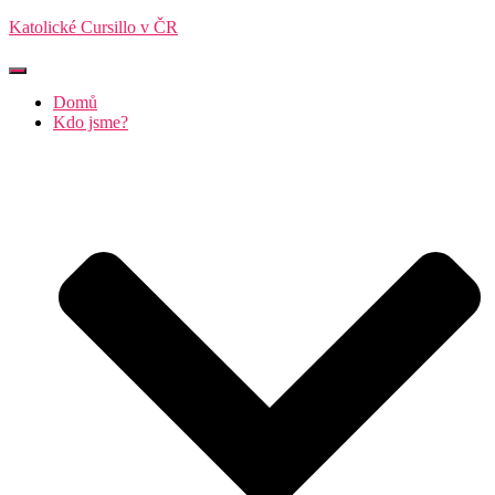
Katolické Cursillo v ČR
Přepnout
navigaci
Domů
Kdo jsme?