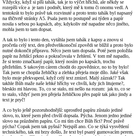
Vždycky, když si píši tahák, tak je to výčet hříchů, ale někdy se
rozepíši více a je tam i podnět, který mě k tomu či onomu vedl. A
tentokrát to bylo právě tak rozvinuté a proto tento tahák byl napsaný
na třičtvrtě stránky A5. Psala jsem to postupně asi týden a papír
nosila s sebou po kapsách, aby, kdykoliv mě napadne něco jiného,
mohla jsem to tam dopsat.
A tak to bylo i tento den, vytáhla jsem tahák z kapsy a znovu si
pročetla celý text, den předvelikonoční zpovědi se blížil a proto bylo
nutné dokončit přípravu. Něco jsem tam dopsala. Poté jsem položila
papír na žehlící prkno a pokračovala v žehlení. V tom mě napadlo,
že si tento zmačkaný papír, který nosím po kapsách, trochu
přežehlím.
S takovým cárem chodit do zpovědnice, no to by bylo!
Tak jsem se chopila žehličky a zlehka přejela moje dílo. Jaké však
bylo moje překvapení, když celý text zmizel. Malý zázrak!? Tak
takhle Bůh maže naše lehké hříchy ve chvíli, kdy jich litujeme?,
blesklo mi hlavou. To, co se stalo, mi nešlo na rozum: jak to, co se
to stalo, vždyť jsem jen přejela žehličkou přes papír tak jako jindy a
text je pryč!
A co bylo ještě pozoruhodnější: uprostřed papíru zůstalo jediné
slovo, to, které jsem před chvílí dopsala. Pýcha. Jenom jedno jediné
slovo na prázdném papíru. Co mi tím chce Bůh říct? Proč právě
pýcha? Copak jsem tak pyšná? Nejspíš ano. Co se týká vysvětlení
technického, tak mi brzy došlo, že text byl psaný gumovacím perem,