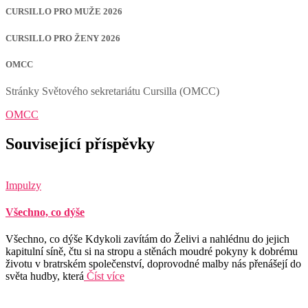
CURSILLO PRO MUŽE 2026
CURSILLO PRO ŽENY 2026
OMCC
Stránky Světového sekretariátu Cursilla (OMCC)
OMCC
Související příspěvky
Impulzy
Všechno, co dýše
Všechno, co dýše Kdykoli zavítám do Želivi a nahlédnu do jejich
kapitulní síně, čtu si na stropu a stěnách moudré pokyny k dobrému
životu v bratrském společenství, doprovodné malby nás přenášejí do
světa hudby, která
Číst více