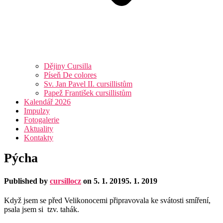
Dějiny Cursilla
Píseň De colores
Sv. Jan Pavel II. cursillistům
Papež František cursillistům
Kalendář 2026
Impulzy
Fotogalerie
Aktuality
Kontakty
Pýcha
Published by
cursillocz
on
5. 1. 2019
5. 1. 2019
Když jsem se před Velikonocemi připravovala ke svátosti smíření,
psala jsem si tzv. tahák.