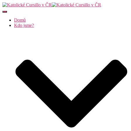
Přepnout
navigaci
Domů
Kdo jsme?