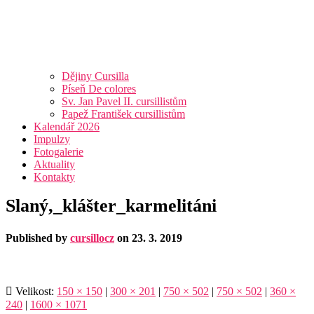
Dějiny Cursilla
Píseň De colores
Sv. Jan Pavel II. cursillistům
Papež František cursillistům
Kalendář 2026
Impulzy
Fotogalerie
Aktuality
Kontakty
Slaný,_klášter_karmelitáni
Published by
cursillocz
on
23. 3. 2019
Velikost:
150 × 150
|
300 × 201
|
750 × 502
|
750 × 502
|
360 ×
240
|
1600 × 1071