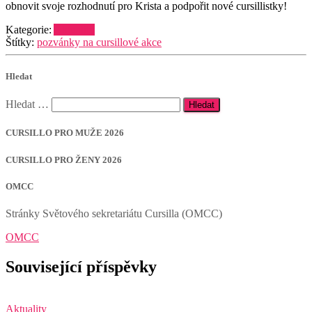
obnovit svoje rozhodnutí pro Krista a podpořit nové cursillistky!
Kategorie:
Aktuality
Štítky:
pozvánky na cursillové akce
Hledat
Vyhledávání
Hledat …
CURSILLO PRO MUŽE 2026
CURSILLO PRO ŽENY 2026
OMCC
Stránky Světového sekretariátu Cursilla (OMCC)
OMCC
Související příspěvky
Aktuality