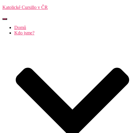
Katolické Cursillo v ČR
Přepnout
navigaci
Domů
Kdo jsme?