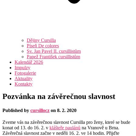
Dějiny Cursilla
Píseň De colores
Sv. Jan Pavel II. cursillistům
Papež František cursillistům
Kalendář 2026
Impulzy
Fotogalerie
Aktuality
Kontakty
Pozvánka na závěrečnou slavnost
Published by
cursillocz
on
8. 2. 2020
Zveme vás na závěrečnou slavnost Cursilla pro ženy, které se bude
konat od 13. do 16. 2. v
klášteře paulánů
na Vranově u Brna.
Závěrečná slavnost začne v neděli 16. 2. ve 14 hodin. Přijďte