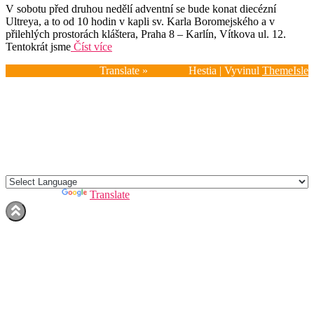
V sobotu před druhou nedělí adventní se bude konat diecézní
Ultreya, a to od 10 hodin v kapli sv. Karla Boromejského a v
přilehlých prostorách kláštera, Praha 8 – Karlín, Vítkova ul. 12.
Tentokrát jsme
Číst více
Translate »
Hestia | Vyvinul
ThemeIsle
Domů
Kdo jsme?
Kalendář 2026
Impulzy
Fotogalerie
Aktuality
Kontakty
Powered by
Translate