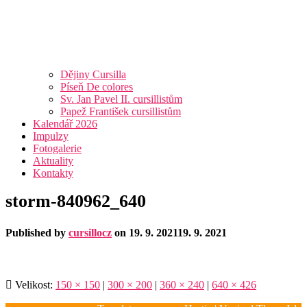
Dějiny Cursilla
Píseň De colores
Sv. Jan Pavel II. cursillistům
Papež František cursillistům
Kalendář 2026
Impulzy
Fotogalerie
Aktuality
Kontakty
storm-840962_640
Published by
cursillocz
on
19. 9. 2021
19. 9. 2021
Velikost:
150 × 150
|
300 × 200
|
360 × 240
|
640 × 426