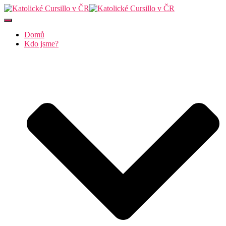
Přepnout
navigaci
Domů
Kdo jsme?