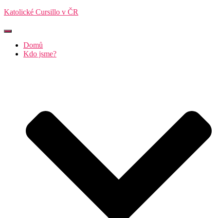
Katolické Cursillo v ČR
Přepnout
navigaci
Domů
Kdo jsme?