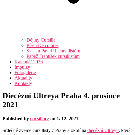
Dějiny Cursilla
Píseň De colores
Sv. Jan Pavel II. cursillistům
Papež František cursillistům
Kalendář 2026
Impulzy
Fotogalerie
Aktuality
Kontakty
Diecézní Ultreya Praha 4. prosince
2021
Published by
cursillocz
on
1. 12. 2021
Srdečně zveme cursillisty z Prahy a okolí na
diecézní Ultreyu
, která