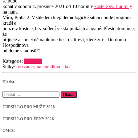
se bude
konat v sobotu 4. prosince 2021 od 10 hodin v
kostele sv. Ludmily
na nám.
Míru, Praha 2. Vzhledem k epidemiologické situaci bude program
kratší a
pouze v kostele, bez sdílení ve skupinkách a agapé. Přesto doufáme,
že
přijdete a společně naplníme heslo Ultreyi, které zní: „Do domu
Hospodinova
půjdeme s radostí!“
Kategorie:
Aktuality
Štítky:
pozvánky na cursillové akce
Hledat
Vyhledávání
CURSILLO PRO MUŽE 2026
CURSILLO PRO ŽENY 2026
OMCC