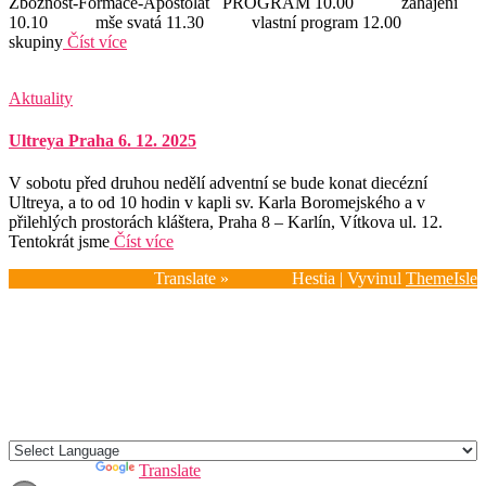
Zbožnost-Formace-Apoštolát PROGRAM 10.00 zahájení
10.10 mše svatá 11.30 vlastní program 12.00
skupiny
Číst více
Aktuality
Ultreya Praha 6. 12. 2025
V sobotu před druhou nedělí adventní se bude konat diecézní
Ultreya, a to od 10 hodin v kapli sv. Karla Boromejského a v
přilehlých prostorách kláštera, Praha 8 – Karlín, Vítkova ul. 12.
Tentokrát jsme
Číst více
Translate »
Hestia | Vyvinul
ThemeIsle
Domů
Kdo jsme?
Kalendář 2026
Impulzy
Fotogalerie
Aktuality
Kontakty
Powered by
Translate