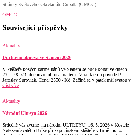
Stránky Světového sekretariátu Cursilla (OMCC)
OMCC
Související příspěvky
Aktuality
Duchovní obnova ve Slaném 2026
V klášteře bosých karmelitánů ve Slaném se bude konat ve dnech
25. – 28. září duchovní obnova na téma Víra, kterou povede P.
Jaroslav Suroviak. Cena: 2550,- Kč. Začíná se v pátek mší svatou v
Číst více
Aktuality
Národní Ultreya 2026
Srdečně vás zveme na národní ULTREYU 16. 5. 2026 v Kostele
Nalezení svatého Kříže při kapucínském klášteře v Brně motto: