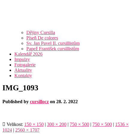
Dějiny Cursilla
Píseň De colores
Sv. Jan Pavel II. cursillistům
Papež František cursillistům
Kalendář 2026
Impulzy
Fotogalerie
Aktuality
Kontakty
IMG_1093
Published by
cursillocz
on
28. 2. 2022
Velikost:
150 × 150
|
300 × 200
|
750 × 500
|
750 × 500
|
1536 ×
1024
|
2560 × 1707