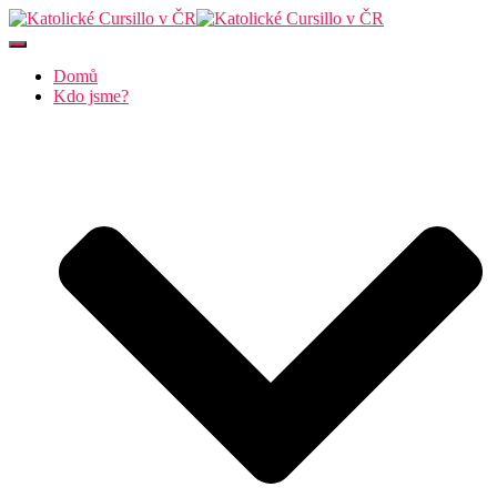
Přepnout
navigaci
Domů
Kdo jsme?