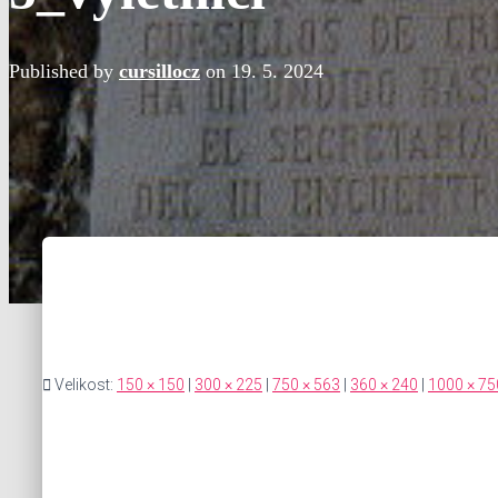
Published by
cursillocz
on
19. 5. 2024
Velikost:
150 × 150
|
300 × 225
|
750 × 563
|
360 × 240
|
1000 × 75