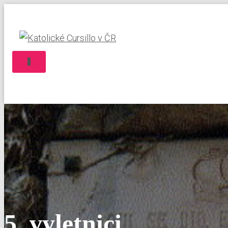
P
Ř
E
P
N
O
U
T
N
A
V
I
G
A
C
I
5_vyletnici