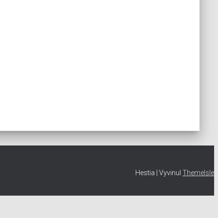
Hestia | Vyvinul
ThemeIsle