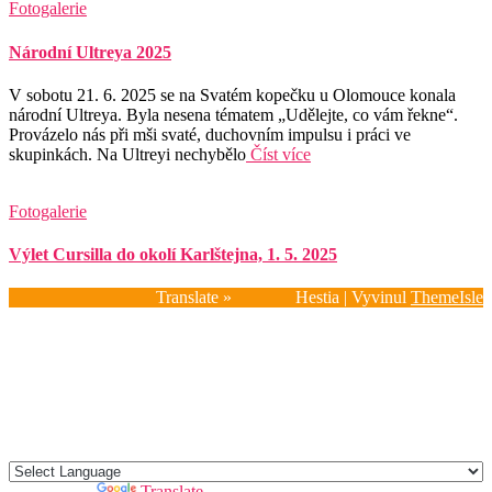
Fotogalerie
Národní Ultreya 2025
V sobotu 21. 6. 2025 se na Svatém kopečku u Olomouce konala
národní Ultreya. Byla nesena tématem „Udělejte, co vám řekne“.
Provázelo nás při mši svaté, duchovním impulsu i práci ve
skupinkách. Na Ultreyi nechybělo
Číst více
Fotogalerie
Výlet Cursilla do okolí Karlštejna, 1. 5. 2025
Translate »
Hestia | Vyvinul
ThemeIsle
Domů
Kdo jsme?
Kalendář 2026
Impulzy
Fotogalerie
Aktuality
Kontakty
Powered by
Translate