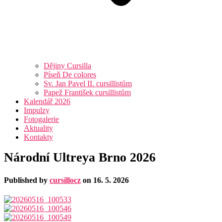
Dějiny Cursilla
Píseň De colores
Sv. Jan Pavel II. cursillistům
Papež František cursillistům
Kalendář 2026
Impulzy
Fotogalerie
Aktuality
Kontakty
Národní Ultreya Brno 2026
Published by
cursillocz
on
16. 5. 2026