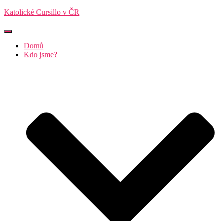
Katolické Cursillo v ČR
Přepnout
navigaci
Domů
Kdo jsme?