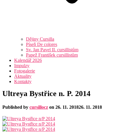
Dějiny Cursilla
Píseň De colores
Sv. Jan Pavel II. cursillistům
Papež František cursillistům
Kalendář 2026
Impulzy
Fotogalerie
Aktuality
Kontakty
Ultreya Bystřice n. P. 2014
Published by
cursillocz
on
26. 11. 2018
26. 11. 2018