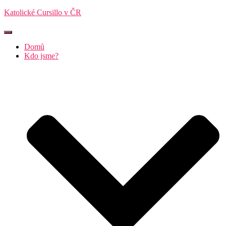
Katolické Cursillo v ČR
Přepnout
navigaci
Domů
Kdo jsme?