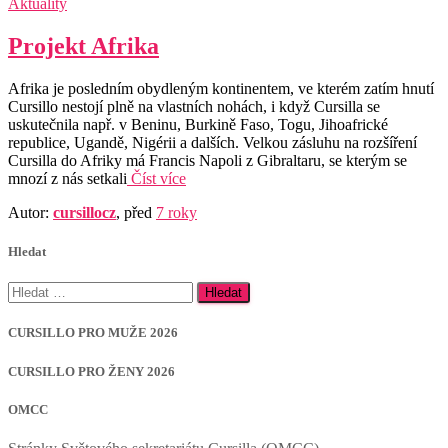
Aktuality
Projekt Afrika
Afrika je posledním obydleným kontinentem, ve kterém zatím hnutí
Cursillo nestojí plně na vlastních nohách, i když Cursilla se
uskutečnila např. v Beninu, Burkině Faso, Togu, Jihoafrické
republice, Ugandě, Nigérii a dalších. Velkou zásluhu na rozšíření
Cursilla do Afriky má Francis Napoli z Gibraltaru, se kterým se
mnozí z nás setkali
Číst více
Autor:
cursillocz
, před
7 roky
Hledat
Vyhledávání
CURSILLO PRO MUŽE 2026
CURSILLO PRO ŽENY 2026
OMCC