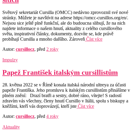
Světový sekretariát Cursilla (OMCC) nedávno zprovoznil své nové
stránky. Můžete je navštívit na adrese https://omcc-cursillos.org/en/.
Nejsou sice ještě plně funkční, ale do budoucna slibují, že na nich
najdete informace o našem hnutí, aktuality z celého cursillového
světa, inspirativní články, dokumenty, dozvíte se, kde právě
probíhají Cursilla a mnoho dalšího. Zároveň
Číst více
Autor:
cursillocz
, před
2 roky
Impulzy
Papež František italským cursillistům
28. května 2022 se v Římě konala italská národní ultreya za účasti
papeže Františka. Jeho promluvu k italským cursillistům přinášíme v
plném znění: Drazí bratři a sestry, dobré ráno, vítejte! S radostí
zdravím vás všechny, členy hnutí Cursillo v Itálii, spolu s biskupy a
kněžími, kteří vás doprovázejí, kteří jste
Číst více
Autor:
cursillocz
, před
4 roky
Aktuality