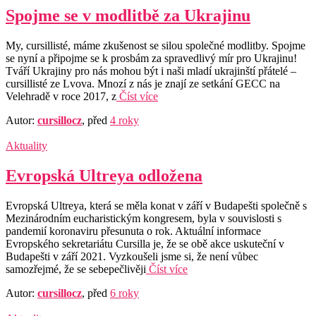
Spojme se v modlitbě za Ukrajinu
My, cursillisté, máme zkušenost se silou společné modlitby. Spojme
se nyní a připojme se k prosbám za spravedlivý mír pro Ukrajinu!
Tváří Ukrajiny pro nás mohou být i naši mladí ukrajinští přátelé –
cursillisté ze Lvova. Mnozí z nás je znají ze setkání GECC na
Velehradě v roce 2017, z
Číst více
Autor:
cursillocz
, před
4 roky
Aktuality
Evropská Ultreya odložena
Evropská Ultreya, která se měla konat v září v Budapešti společně s
Mezinárodním eucharistickým kongresem, byla v souvislosti s
pandemií koronaviru přesunuta o rok. Aktuální informace
Evropského sekretariátu Cursilla je, že se obě akce uskuteční v
Budapešti v září 2021. Vyzkoušeli jsme si, že není vůbec
samozřejmé, že se sebepečlivěji
Číst více
Autor:
cursillocz
, před
6 roky