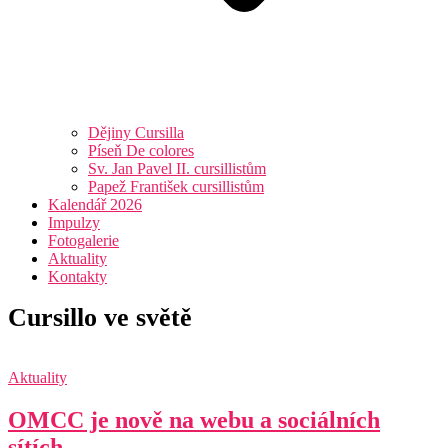
Dějiny Cursilla
Píseň De colores
Sv. Jan Pavel II. cursillistům
Papež František cursillistům
Kalendář 2026
Impulzy
Fotogalerie
Aktuality
Kontakty
Cursillo ve světě
Aktuality
OMCC je nově na webu a sociálních
sítích