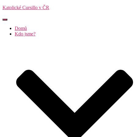
Katolické Cursillo v ČR
Přepnout
navigaci
Domů
Kdo jsme?